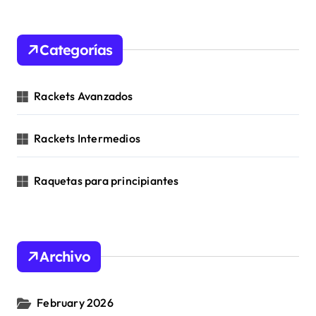
r
c
h
Categorías
f
o
r
Rackets Avanzados
:
Rackets Intermedios
Raquetas para principiantes
Archivo
February 2026