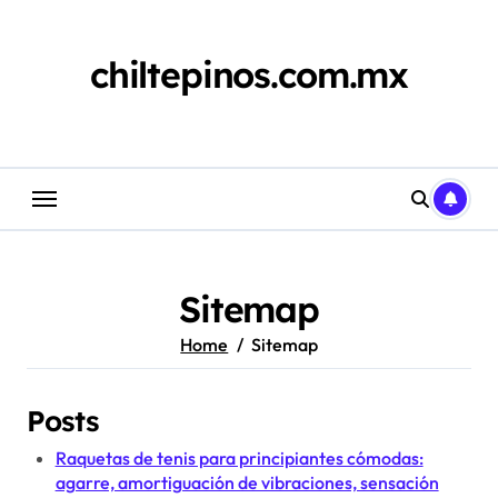
Skip
to
content
chiltepinos.com.mx
Sitemap
Home
Sitemap
Posts
Raquetas de tenis para principiantes cómodas:
agarre, amortiguación de vibraciones, sensación