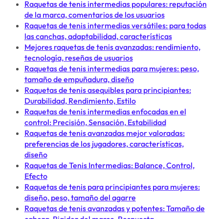
Raquetas de tenis intermedias populares: reputación
de la marca, comentarios de los usuarios
Raquetas de tenis intermedias versátiles: para todas
las canchas, adaptabilidad, características
Mejores raquetas de tenis avanzadas: rendimiento,
tecnología, reseñas de usuarios
Raquetas de tenis intermedias para mujeres: peso,
tamaño de empuñadura, diseño
Raquetas de tenis asequibles para principiantes:
Durabilidad, Rendimiento, Estilo
Raquetas de tenis intermedias enfocadas en el
control: Precisión, Sensación, Estabilidad
Raquetas de tenis avanzadas mejor valoradas:
preferencias de los jugadores, características,
diseño
Raquetas de Tenis Intermedias: Balance, Control,
Efecto
Raquetas de tenis para principiantes para mujeres:
diseño, peso, tamaño del agarre
Raquetas de tenis avanzadas y potentes: Tamaño de