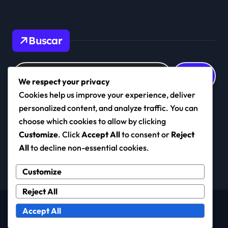
Buscar
Search
for:
We respect your privacy
Cookies help us improve your experience, deliver
personalized content, and analyze traffic. You can
choose which cookies to allow by clicking
chiltepinos.com.mx
Customize
. Click
Accept All
to consent or
Reject
All
to decline non-essential cookies.
Customize
Reject All
Copyright © All rights reserved
|
Newspaperup
by
Accept All
Themeansar
.