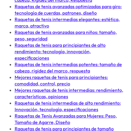
cabeza, Rigidez del marco, Respuesta
Raquetas de tenis avanzadas optimizadas para giro:
tecnología de cuerdas, patrones, diseño
Raquetas de tenis intermedias elegantes: estética,
marca, atractivo
Raquetas de tenis avanzadas para niños: tamaño,
peso, seguridad
Raquetas de tenis para principiantes de alto
rendimiento: tecnología, innovación,
especificaciones
Raquetas de tenis intermedias potentes: tamaño de
cabeza, rigidez del marco, respuesta
Mejores raquetas de tenis para principiantes:
comodidad, control, precio
Mejores raquetas de tenis intermedias: rendimiento,
características, opiniones
Raquetas de tenis intermedias de alto rendimiento:
Innovación, tecnología, especificaciones
Raquetas de Tenis Avanzadas para Mujeres: Peso,
Tamaño de Agarre, Diseño
Raquetas de tenis para principiantes de tamaño