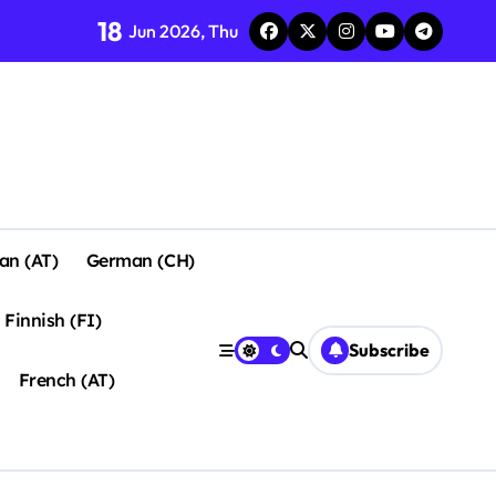
18
Jun 2026, Thu
ño
an (AT)
German (CH)
Finnish (FI)
Subscribe
French (AT)