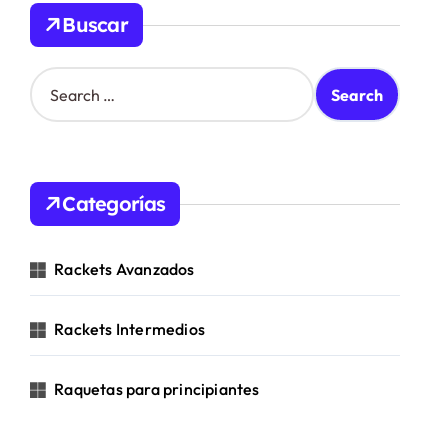
Buscar
S
e
a
r
c
h
Categorías
f
o
r
Rackets Avanzados
:
Rackets Intermedios
Raquetas para principiantes