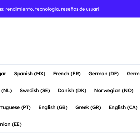
s: rendimiento, tecnología, reseñas de usuarios
a mujeres: peso, tamaño de empuñadura, diseño
rincipiantes: Durabilidad, Rendimiento, Estilo
adas en el control: Precisión, Sensación, Estabilidad
aloradas: preferencias de los jugadores, características, dise
ance, Control, Efecto
gar
Spanish (MX)
French (FR)
German (DE)
Germ
es para mujeres: diseño, peso, tamaño del agarre
es cómodas: agarre, amortiguación de vibraciones, sensación
 (NL)
Swedish (SE)
Danish (DK)
Norwegian (NO)
rtuguese (PT)
English (GB)
Greek (GR)
English (CA)
nian (EE)