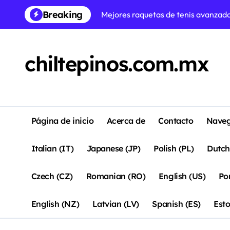
Mejores raquetas de tenis avanzada
Skip
Breaking
to
Raquetas de tenis intermedias par
content
Raquetas de tenis asequibles para p
chiltepinos.com.mx
Raquetas de tenis intermedias enfoc
Raquetas de tenis avanzadas mejor v
Raquetas de Tenis Intermedias: Bal
Página de inicio
Acerca de
Contacto
Nave
Raquetas de tenis para principiant
Raquetas de tenis para principiant
Italian (IT)
Japanese (JP)
Polish (PL)
Dutch
Czech (CZ)
Romanian (RO)
English (US)
Po
English (NZ)
Latvian (LV)
Spanish (ES)
Esto